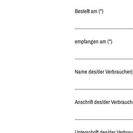
Bestellt am (*)
_____________________
empfangen am (*)
_____________________
Name des/der Verbraucher(
_____________________
Anschrift des/der Verbrauch
_____________________
Unterschrift des/der Verbrau