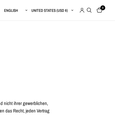
0
Update country/region
Update country/region
d nicht ihrer gewerblichen,
en das Recht, jeden Vertrag