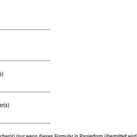
___________________
___________________
s)
___________________
er(s)
___________________
cher(s) (nur wenn dieses Formular in Papierform übermittelt wird