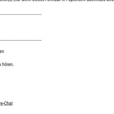
___________________
___________________
hen
u hören.
ve-Chat