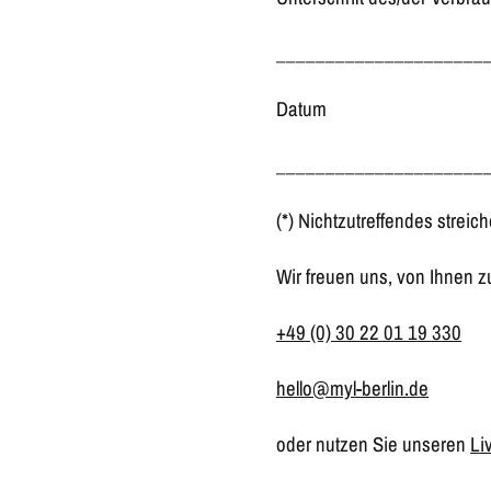
_____________________
Datum
_____________________
(*) Nichtzutreffendes streic
Wir freuen uns, von Ihnen z
+49 (0) 30 22 01 19 330
hello@myl-berlin.de
oder nutzen Sie unseren
Li