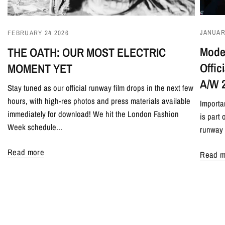
JANUAR
FEBRUARY 24 2026
Model
THE OATH: OUR MOST ELECTRIC
Offi
MOMENT YET
A/W 
Stay tuned as our official runway film drops in the next few
hours, with high-res photos and press materials available
Importa
immediately for download! We hit the London Fashion
is part
Week schedule...
runway 
Read more
Read m