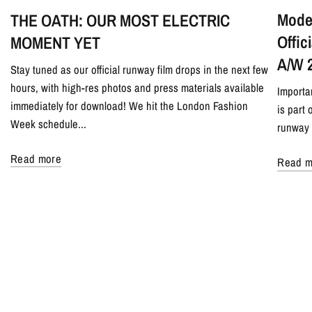
Model
THE OATH: OUR MOST ELECTRIC
Offi
MOMENT YET
A/W 
Stay tuned as our official runway film drops in the next few
hours, with high-res photos and press materials available
Importa
immediately for download! We hit the London Fashion
is part
Week schedule...
runway 
Read more
Read m