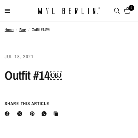
0
Home
/
Blog
/
Outfit #14￼
JUL 18, 2021
Outfit #14￼
SHARE THIS ARTICLE