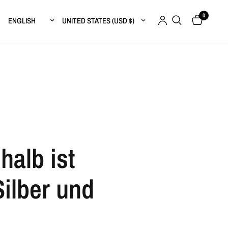
0
Update country/region
Update country/region
halb ist
ilber und