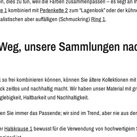
ten, dies zu tun, weil die Farben zusammenpassen – es liegt an 
te 1
kombiniert mit
Perlenkette 2
zum “Lagenlook” oder der küh
listischen aber auffälligen (Schmuckring)
Ring 1
.
 Weg, unsere Sammlungen nac
o frei kombinieren können, können Sie ältere Kollektionen mi
 zeitlos und nachhaltig macht. Wir haben unser Material mit gr
lebigkeit, Haltbarkeit und Nachhaltigkeit.
den Sie immer das Passende; wir sind im Trend, aber nie aus de
er
Halskrause 1
bewusst für die Verwendung von hochwertigem S