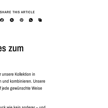
SHARE THIS ARTICLE
 es zum
r unsere Kollektion in
n und kombinieren. Unsere
uf jede gewünschte Weise
hmuck wie kein anderer – und