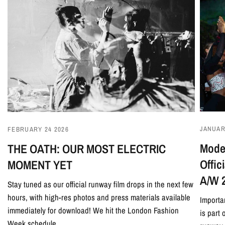
JANUAR
FEBRUARY 24 2026
Model
THE OATH: OUR MOST ELECTRIC
Offi
MOMENT YET
A/W 
Stay tuned as our official runway film drops in the next few
hours, with high-res photos and press materials available
Importa
immediately for download! We hit the London Fashion
is part
Week schedule...