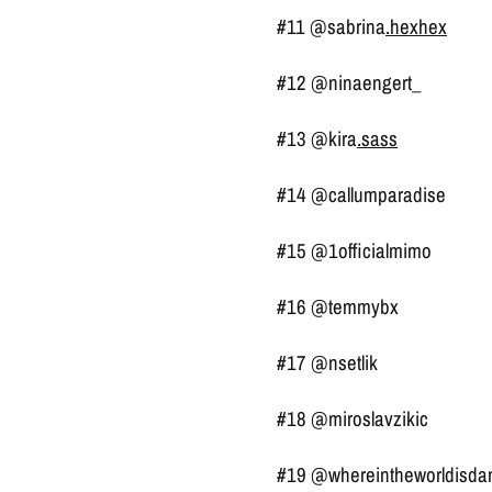
#11 @sabrina
.hexhex
#12 @ninaengert_
#13 @kira
.sass
#14 @callumparadise
#15 @1officialmimo
#16 @temmybx
#17 @nsetlik
#18 @miroslavzikic
#19 @whereintheworldisdan