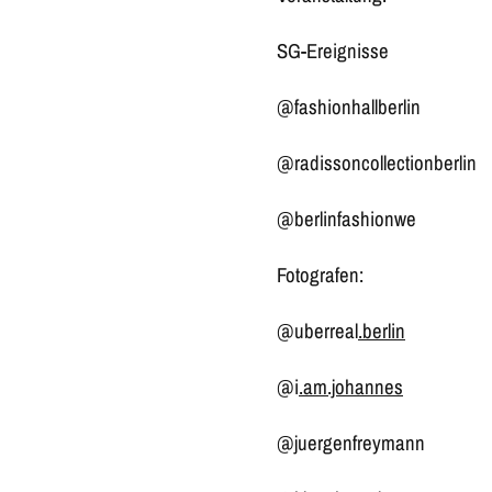
SG-Ereignisse
@fashionhallberlin
@radissoncollectionberlin
@berlinfashionwe
Fotografen:
@uberreal
.berlin
@i
.am.johannes
@juergenfreymann