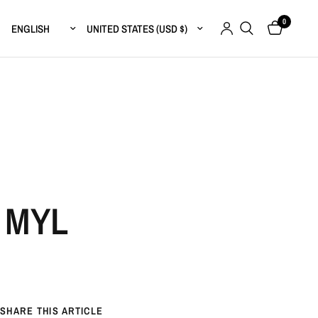
0
Update country/region
Update country/region
 MYL
SHARE THIS ARTICLE